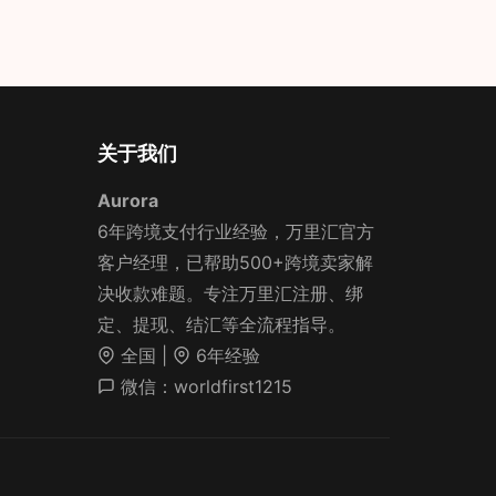
关于我们
Aurora
6年跨境支付行业经验，万里汇官方
客户经理，已帮助500+跨境卖家解
决收款难题。专注万里汇注册、绑
定、提现、结汇等全流程指导。
全国 |
6年经验
微信：worldfirst1215