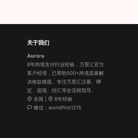
关于我们
Aurora
6年跨境支付行业经验，万里汇官方
客户经理，已帮助500+跨境卖家解
决收款难题。专注万里汇注册、绑
定、提现、结汇等全流程指导。
全国 |
6年经验
微信：worldfirst1215